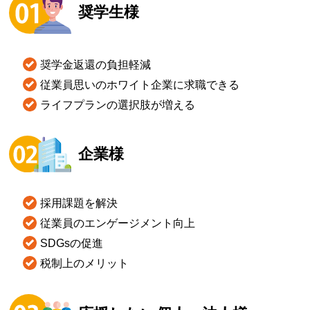
奨学生様
奨学金返還
の
負担軽減
従業員思いのホワイト企業
に求職できる
ライフプランの
選択肢
が
増える
企業様
採用課題
を解決
従業員の
エンゲージメント向上
SDGs
の促進
税制
上のメリット