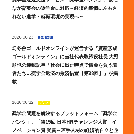
なが育英会の奨学金に対応～経済的事情に左右さ
れない進学・就職環境の実現へ～
2026/06/23
お知らせ
幻冬舎ゴールドオンラインが運営する『資産形成
ゴールドオンライン』に当社代表取締役社長 大野
順也の連載記事「社会に出た時点で借金を負う若
者たち…奨学金返済の救済措置【第38回】」が掲
載
2026/06/22
プレス
奨学金問題を解決するプラットフォーム「奨学金
バンク」、「第15回 日本HRチャレンジ大賞」イ
ノベーション賞 受賞～若手人材の経済的自立と企