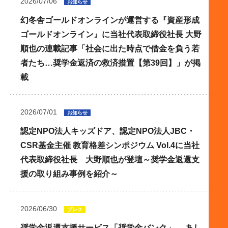
2026/07/06
お知らせ
幻冬舎ゴールドオンラインが運営する『資産形成
ゴールドオンライン』に当社代表取締役社長 大野
順也の連載記事「社会に出た時点で借金を負う若
者たち…奨学金返済の救済措置【第39回】」が掲
載
2026/07/01
お知らせ
認定NPO法人キッズドア、認定NPO法人JBC・
CSR基金主催 教育格差シンポジウム Vol.4に当社
代表取締役社長 大野順也が登壇～奨学金返還支
援の取り組み事例を紹介～
2026/06/30
プレス
奨学金返還支援サービス「奨学金バンク」、 あし