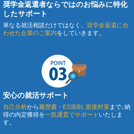
奨学金返還者ならではのお悩みに特化
したサポート
単なる就活相談だけではなく、
奨学金返還に合
わせた企業のご案内
をしていきます。
安心の就活サポート
自己分析
から
履歴書・ES添削､面接対策
まで､納
得の内定獲得を
一気通貫でサポート
いたしま
す。