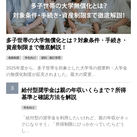
多子世帯の大学無償化とは？対象条件・手続き・
資産制限まで徹底解説！
免除制度
学生向け
節約・家計管理
2025年度から、多子世帯を対象とした大学等の授業料・入学金
の無償化制度が拡充されました。最大の変更...
給付型奨学金は親の年収いくらまで？所得
基準と確認方法を解説
学生向け
「給付型の奨学金を利用したいけれど、親の年収がネッ
クになりそう」「所得制限にひっかかっていたらどう
し...