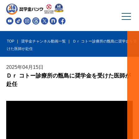
TOP
奨学金チャンネル動画一覧
Ｄｒ コトー診療所の甑島に奨学金を受
けた医師が赴任
2025
年
04
月
15
日
Ｄｒ コトー診療所の甑島に奨学金を受けた医師が
赴任