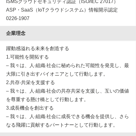
ISMSクラウドセキュリティ認証（ISO/IEC 27017）
ASP・SaaS（IoTクラウドシステム）情報開⽰認定
0226-1907
企業理念
躍動感溢れる未来を創造する
1.可能性を開拓する
– 我々は、⼈‧組織‧社会に秘められた可能性を発⾒し、最
⼤限に引き出すパイオニアとして⾏動します。
2.共存‧共栄を⽀援する
– 我々は、⼈‧組織‧社会の共存共栄を⽀援し、互いの価値
を尊重する懸け橋として⾏動します。
3.成⻑機会を創出する
– 我々は、⼈‧組織‧社会に成⻑できる機会を提供し、さら
なる⾶躍に貢献するパートナーとして⾏動します。