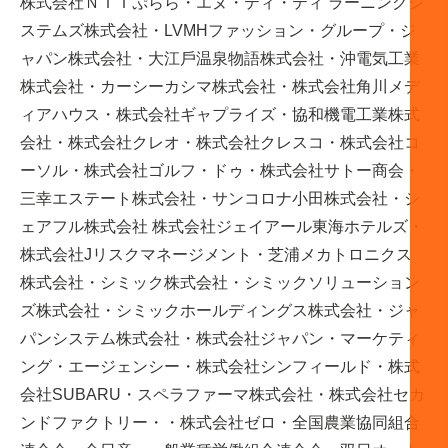
株式会社ＮＴＴぷらら・エヌ・ティ・ティ ラーニングシ
ステムズ株式会社・LVMHファッション・グループ・ジ
ャパン株式会社・⼤江⼾温泉物語株式会社・沖電気工業
株式会社・カーシーカシマ株式会社・株式会社角川メデ
ィアハウス・株式会社ギャプライズ・協和機電工業株式
会社・株式会社クレオ・株式会社クレスコ・株式会社コ
ーソル・株式会社ゴルフ・ドゥ・株式会社サトー商会・
三幸エステート株式会社・サンコロナ小田株式会社・シ
ェアフル株式会社 株式会社ジェイアール東海ホテルズ・
株式会社Jリスクマネージメント・芝浦メカトロニクス
株式会社・シミック株式会社・シミックソリューション
ズ株式会社・シミックホールディングス株式会社・ジャ
パンシステム株式会社・株式会社ジャパン・マーケティ
ング・エージェンシー・株式会社シンフィールド・株式
会社SUBARU・スペラファーマ株式会社・株式会社セカ
ンドファクトリー・・株式会社ゼロ・全国農業協同組合