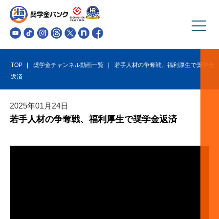
TOP
奨学金チャンネル動画一覧
若手人材の争奪戦、福利厚生で奨学金
返済
2025
年
01
月
24
日
若手人材の争奪戦、福利厚生で奨学金返済