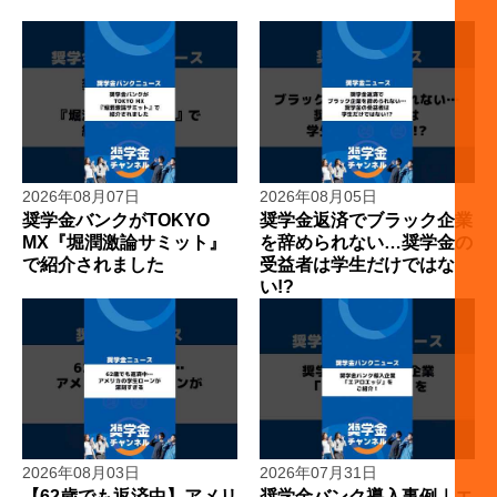
2026年08月07日
2026年08月05日
奨学金バンクがTOKYO
奨学金返済でブラック企業
MX『堀潤激論サミット』
を辞められない…奨学金の
で紹介されました
受益者は学生だけではな
い!?
2026年08月03日
2026年07月31日
【62歳でも返済中】アメリ
奨学金バンク導入事例｜エ