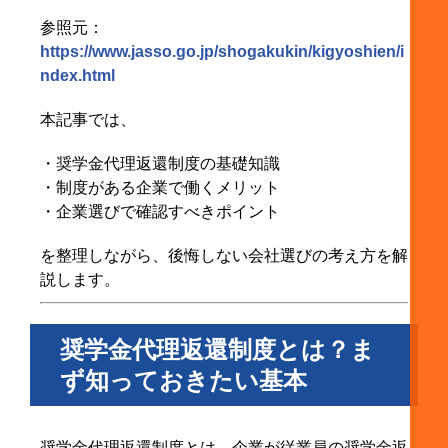
5-1. 支援額はいくらか、上限や期間はあるか
参照元：
5-2. 対象者の条件は何か
https://www.jasso.go.jp/shogakukin/kigyoshien/i
5-3. 入社後すぐ使えるのか、勤続年数などの条件
ndex.html
はあるか
本記事では、
5-4. 制度が「ある」だけでなく、実際に運用され
ているかを確認する
・奨学金代理返還制度の基礎知識
6. 奨学金代理返還制度を利用する前に知っておきた
・制度がある企業で働くメリット
い注意点
・企業選びで確認すべきポイント
6-1. 企業ごとに制度内容は大きく異なる
を整理しながら、後悔しない会社選びの考え方を解
6-2. 奨学金の種類や支援対象外のケースがある
説します。
6-3. 給与の代替なのか、追加支援なのかは確認が
必要
奨学金代理返還制度とは？ま
6-4. 目先の支援だけでなく、総合的な働きやすさ
ず知っておきたい基本
も見るべき
7. 奨学金返済を理由に企業選びをあきらめないため
に
奨学金代理返還制度とは、企業が従業員の奨学金返