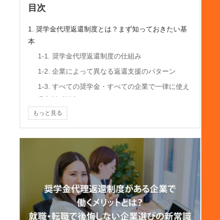
目次
1. 奨学金代理返還制度とは？まず知っておきたい基
本
1-1. 奨学金代理返還制度の仕組み
1-2. 企業によって異なる返還支援のパターン
1-3. すべての奨学金・すべての企業で一律に使え
るわけではない
もっと見る
2. なぜ今、奨学金代理返還制度が注目されているの
か
2-1. 奨学金返済が若手の生活設計に与える影響
2-2. 福利厚生を重視して企業を選ぶ人が増えてい
る
2-3. 企業側も採用・定着の観点から制度導入を進
めている
3. 奨学金代理返還制度がある企業で働く直接的なメ