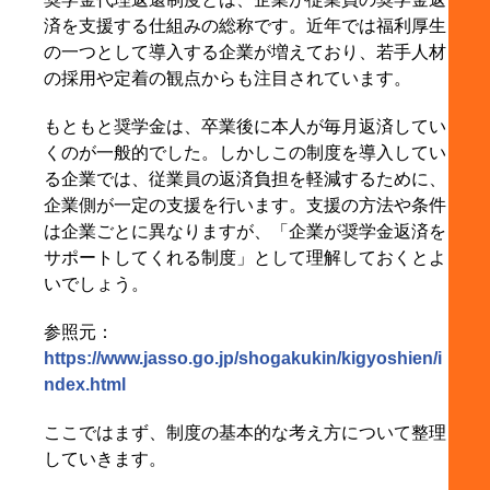
7-1. 年収だけでは見えない“実質的な働きやす
済を支援する仕組みの総称です。近年では福利厚生
さ”がある
の一つとして導入する企業が増えており、若手人材
の採用や定着の観点からも注目されています。
7-2. 福利厚生を含めて比較することが、後悔しな
い企業選びにつながる
もともと奨学金は、卒業後に本人が毎月返済してい
7-3. 制度のある企業を知ることが、選択肢を広げ
くのが一般的でした。しかしこの制度を導入してい
る第一歩になる
る企業では、従業員の返済負担を軽減するために、
企業側が一定の支援を行います。支援の方法や条件
8. まとめ
は企業ごとに異なりますが、「企業が奨学金返済を
サポートしてくれる制度」として理解しておくとよ
いでしょう。
参照元：
https://www.jasso.go.jp/shogakukin/kigyoshien/i
ndex.html
ここではまず、制度の基本的な考え方について整理
していきます。