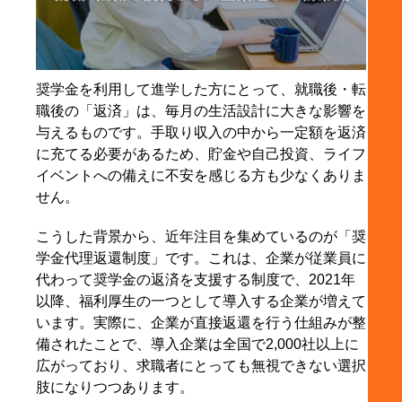
リット
3-1. 毎月の返済負担を軽減できる
3-2. 実質的に使えるお金が増え、生活にゆとりが
生まれる
奨学金を利用して進学した方にとって、就職後・転
職後の「返済」は、毎月の生活設計に大きな影響を
3-3. 貯金や引っ越し、結婚など将来の準備がしや
与えるものです。手取り収入の中から一定額を返済
すくなる
に充てる必要があるため、貯金や自己投資、ライフ
4. お金だけではない、奨学金代理返還制度の間接的
イベントへの備えに不安を感じる方も少なくありま
なメリット
せん。
4-1. 将来のお金の不安が減り、精神的な余裕が生
まれる
こうした背景から、近年注目を集めているのが「奨
学金代理返還制度」です。これは、企業が従業員に
4-2. 自己投資やスキルアップに回せる選択肢が増
代わって奨学金の返済を支援する制度で、2021年
える
以降、福利厚生の一つとして導入する企業が増えて
4-3. 従業員支援に前向きな企業かどうかを見極め
います。実際に、企業が直接返還を行う仕組みが整
る材料になる
備されたことで、導入企業は全国で2,000社以上に
5. 就職・転職で確認したい、奨学金代理返還制度の
広がっており、求職者にとっても無視できない選択
見極めポイント
肢になりつつあります。