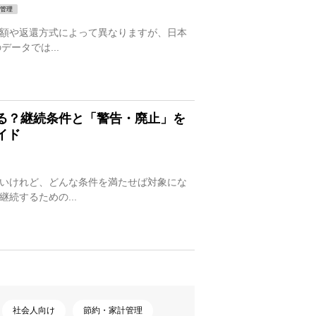
管理
額や返還方式によって異なりますが、日本
データでは...
る？継続条件と「警告・廃止」を
イド
いけれど、どんな条件を満たせば対象にな
続するための...
社会人向け
節約・家計管理