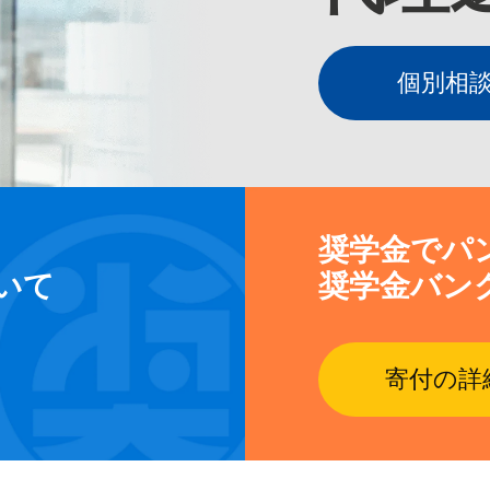
個別相
奨学金でパ
いて
奨学金バン
寄付の詳