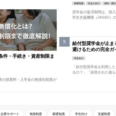
基礎知識
社会人向け
節約・家計
奨学金の返済期間は、借入
学生支援機構（JASSO）の
給付型奨学金が止ま
避けるための完全ガ
条件・手続き・資産制限ま
学生向け
「給付型奨学金を利用した
るの？」「採用された後も継
学等の授業料・入学金の無償化制度が
企業サポート
免除制度
基礎知識
学生向け
支援制度