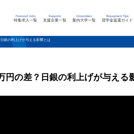
Featured Jobs
Supports
Universities
Repayment Tips
特集求人一覧
支援企業一覧
案内大学一覧
奨学金返還ガイド
？日銀の利上げが与える影響とは
0万円の差？日銀の利上げが与える