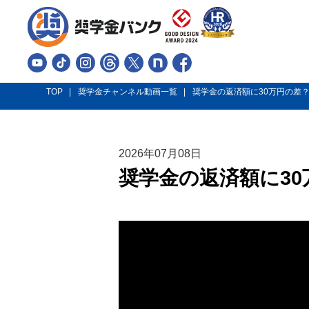
TOP
奨学金チャンネル動画一覧
奨学金の返済額に30万円の差
2026
年
07
月
08
日
奨学金の返済額に3