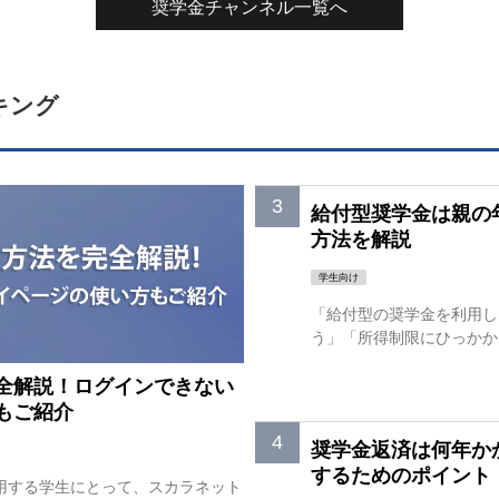
奨学金チャンネル一覧へ
キング
給付型奨学金は親の
方法を解説
学生向け
「給付型の奨学金を利用し
う」「所得制限にひっかかっ
全解説！ログインできない
もご紹介
奨学金返済は何年か
するためのポイント
利用する学生にとって、スカラネット