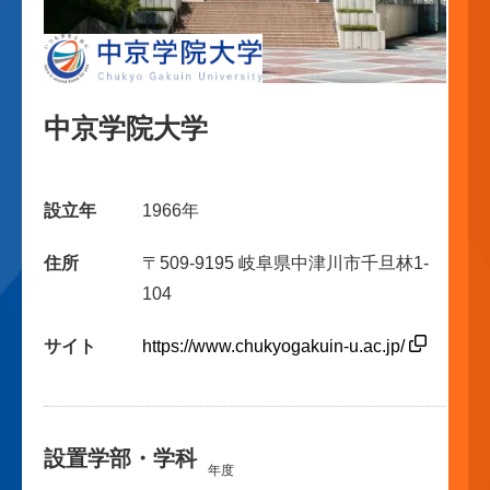
中京学院大学
設立年
1966年
住所
〒509-9195 岐阜県中津川市千旦林1-
104
サイト
https://www.chukyogakuin-u.ac.jp/
設置学部・学科
年度