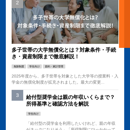
多子世帯の大学無償化とは？対象条件・手続
き・資産制限まで徹底解説！
免除制度
学生向け
節約・家計管理
2025年度から、多子世帯を対象とした大学等の授業料・入
学金の無償化制度が拡充されました。最大の変更...
給付型奨学金は親の年収いくらまで？
所得基準と確認方法を解説
学生向け
「給付型の奨学金を利用したいけれど、親の年収
がネックになりそう」「所得制限にひっかかって