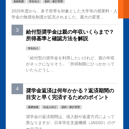
免除制度
学生向け
節約・家計管理
2025年度から、多子世帯を対象とした大学等の授業料・入
学金の無償化制度が拡充されました。最大の変更...
給付型奨学金は親の年収いくらまで？
所得基準と確認方法を解説
学生向け
「給付型の奨学金を利用したいけれど、親の年収
がネックになりそう」「所得制限にひっかかって
いたらどうし...
奨学金返済は何年かかる？返済期間の
目安と早く完済するためのポイント
基礎知識
社会人向け
節約・家計管理
奨学金の返済期間は、借入額や返還方式によって
異なりますが、日本学生支援機構（JASSO）のデ
ータでは...