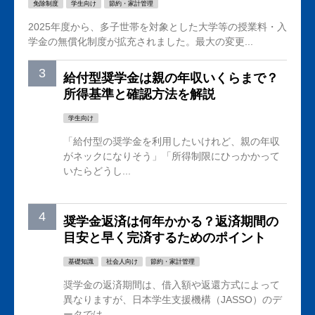
免除制度
学生向け
節約・家計管理
2025年度から、多子世帯を対象とした大学等の授業料・入
学金の無償化制度が拡充されました。最大の変更...
給付型奨学金は親の年収いくらまで？
所得基準と確認方法を解説
学生向け
「給付型の奨学金を利用したいけれど、親の年収
がネックになりそう」「所得制限にひっかかって
いたらどうし...
奨学金返済は何年かかる？返済期間の
目安と早く完済するためのポイント
基礎知識
社会人向け
節約・家計管理
奨学金の返済期間は、借入額や返還方式によって
異なりますが、日本学生支援機構（JASSO）のデ
ータでは...