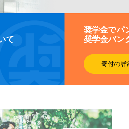
奨学金でパ
いて
奨学金バン
寄付の詳