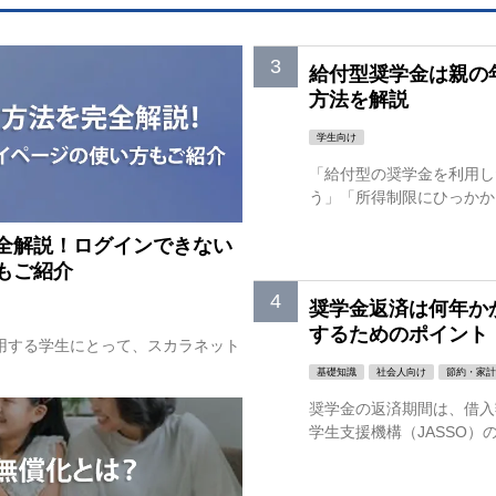
給付型奨学金は親の
方法を解説
学生向け
「給付型の奨学金を利用し
う」「所得制限にひっかかっ
全解説！ログインできない
もご紹介
奨学金返済は何年か
するためのポイント
利用する学生にとって、スカラネット
基礎知識
社会人向け
節約・家計
奨学金の返済期間は、借入
学生支援機構（JASSO）の