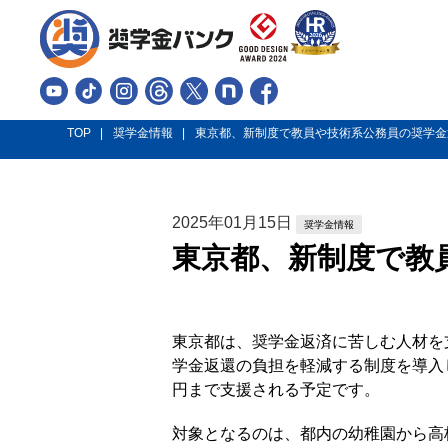
TOP
奨学金情報
東京都、新制度で教員や技術系公務員の奨学金
2025
年
01
月
15
日
奨学金情報
東京都、新制度で教
東京都は、奨学金返済に苦しむ人材を
学金返還の負担を軽減する制度を導入
円まで支援される予定です。
対象となるのは、都内の幼稚園から高