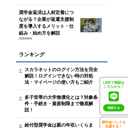
奨学金返済は人材定着につ
ながる？企業が返還支援制
度を導入するメリット・仕
組み・始め方を解説
2026/08/03
ランキング
スカラネットのログイン方法を完全
1.
解説！ログインできない時の対処
法・マイページの使い方もご紹介
LINEで相談は
こちらから！
多子世帯の大学無償化とは？対象条
2.
件・手続き・資産制限まで徹底解
相談する
説！
奨学金バンクを
給付型奨学金は親の年収いくらま
3.
支援する！