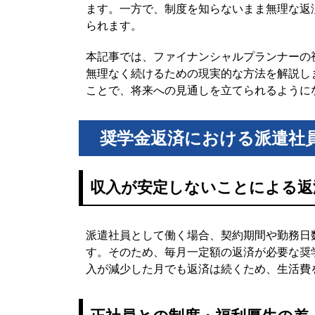
ます。一方で、制度を知らないまま無理な返
7-3. 副業・フリーランスの選択肢
られます。
8. 将来不安を減らすための資産形成の考え方
本記事では、ファイナンシャルプランナーの
8-1. 奨学金完済後の貯蓄戦略
無理なく続けるための現実的な方法を解説し
8-2. つみたてNISA・iDeCoの活用
ことで、将来への見通しを立てられるように
8-3. 無理のない資産形成のステップ
9. 奨学金返済に関するよくある質問（FAQ）
奨学金返済における派遣社
9-1. 派遣社員でも減額申請は通る？
9-2. 収入が減ったときはどうすればいい？
収入が安定しないことによる返
9-3. 延滞するとどうなる？
9-4. どこに相談すればいい？
10. まとめ
派遣社員として働く場合、契約期間や勤務日
す。そのため、毎月一定額の返済が必要な奨
入が減少した月でも返済は続くため、生活費