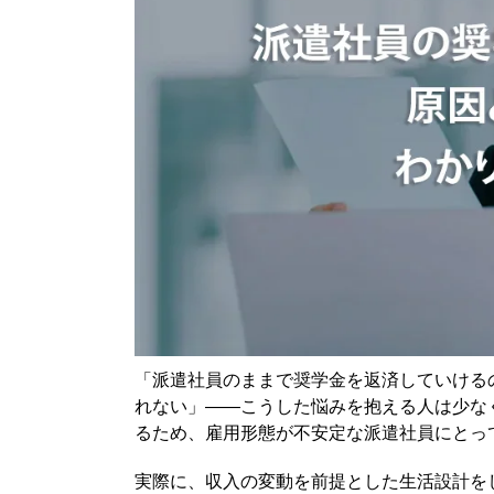
4-1. 収入の範囲内で返済額をコントロールす
4-2. 家計管理（支出の見える化）を徹底する
4-3. 可能なら一部繰上げ返済を検討する
4-4. 副業・収入源の分散でリスクを下げる
5. 奨学金返済を軽減できる制度（減額・猶予）
5-1. 減額返還制度とは
5-2. 返還期限猶予制度の活用方法
5-3. 利用時の注意点（将来の負担増）
6. 企業の奨学金返済支援（代理返還）制度とは
6-1. 制度の仕組み（企業が代わりに返済）
6-2. 派遣社員でも対象になるケースはあるの
「派遣社員のままで奨学金を返済していける
6-3. 制度導入企業の探し方と転職戦略
れない」――こうした悩みを抱える人は少な
7. 派遣社員からのキャリア戦略と奨学金返済
るため、雇用形態が不安定な派遣社員にとっ
7-1. 正社員化を目指すメリット
実際に、収入の変動を前提とした生活設計を
7-2. スキルアップ・転職で収入を上げる