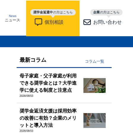
奨学金返還中
の方はこちら
企業
の方はこちら
News
ニュース
個別相談
お問い合わせ
最新コラム
コラム一覧
母子家庭・父子家庭が利用
できる奨学金とは？大学進
学に使える制度と注意点
2026/08/03
奨学金返済支援は採用効率
の改善に有効？企業のメリ
ットと導入方法
2026/08/03