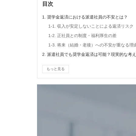
目次
1. 奨学金返済における派遣社員の不安とは？
1-1. 収入が安定しないことによる返済リスク
1-2. 正社員との制度・福利厚生の差
1-3. 将来（結婚・老後）への不安が重なる理
2. 派遣社員でも奨学金返済は可能？現実的な考
2-1. 収入変動前提で設計することが重要
もっと見る
2-2. 「返済＋貯蓄」は両立できるのか
2-3. ミニマルな生活設計が有効な理由
3. 奨学金返済がきついと感じる主な原因
3-1. 固定費としての負担が大きい
3-2. ボーナスがないことによる影響
3-3. 緊急資金（貯金）が不足しやすい
4. 派遣社員が実践すべき奨学金返済の基本戦略