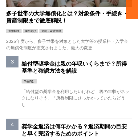
多子世帯の大学無償化とは？対象条件・手続き・
資産制限まで徹底解説！
免除制度
学生向け
節約・家計管理
2025年度から、多子世帯を対象とした大学等の授業料・入学金
の無償化制度が拡充されました。最大の変更...
給付型奨学金は親の年収いくらまで？所得
基準と確認方法を解説
学生向け
「給付型の奨学金を利用したいけれど、親の年収がネッ
クになりそう」「所得制限にひっかかっていたらどう
し...
奨学金返済は何年かかる？返済期間の目安
と早く完済するためのポイント