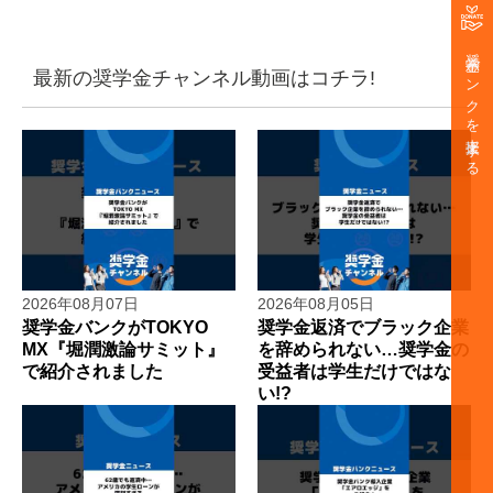
奨学金バンクを支援する
最新の奨学金チャンネル動画はコチラ!
2026年08月07日
2026年08月05日
奨学金バンクがTOKYO
奨学金返済でブラック企業
MX『堀潤激論サミット』
を辞められない…奨学金の
で紹介されました
受益者は学生だけではな
い!?