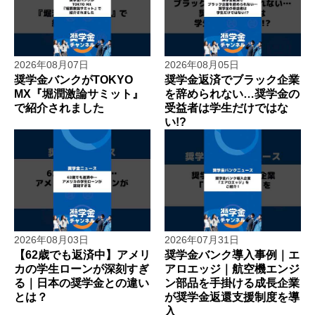
2026年08月07日
2026年08月05日
奨学金バンクがTOKYO
奨学金返済でブラック企業
MX『堀潤激論サミット』
を辞められない…奨学金の
で紹介されました
受益者は学生だけではな
い!?
2026年08月03日
2026年07月31日
【62歳でも返済中】アメリ
奨学金バンク導入事例｜エ
カの学生ローンが深刻すぎ
アロエッジ｜航空機エンジ
る｜日本の奨学金との違い
ン部品を手掛ける成長企業
とは？
が奨学金返還支援制度を導
入