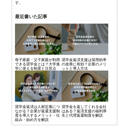
す。
最近書いた記事
母子家庭・父子家庭が利用
奨学金返済支援は採用効率
できる奨学金とは？大学進
の改善に有効？企業のメリ
学に使える制度と注意点
ットと導入方法
奨学金返済は人材定着につ
奨学金を返してくれる会社
ながる？企業が返還支援制
はある？返済支援の福利厚
度を導入するメリット・仕
生と代理返還制度を解説
組み・始め方を解説