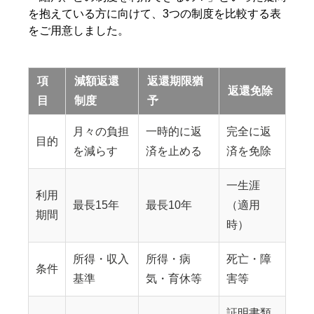
を抱えている方に向けて、3つの制度を比較する表
をご用意しました。
項
減額返還
返還期限猶
返還免除
目
制度
予
月々の負担
一時的に返
完全に返
目的
を減らす
済を止める
済を免除
一生涯
利用
最長15年
最長10年
（適用
期間
時）
所得・収入
所得・病
死亡・障
条件
基準
気・育休等
害等
証明書類