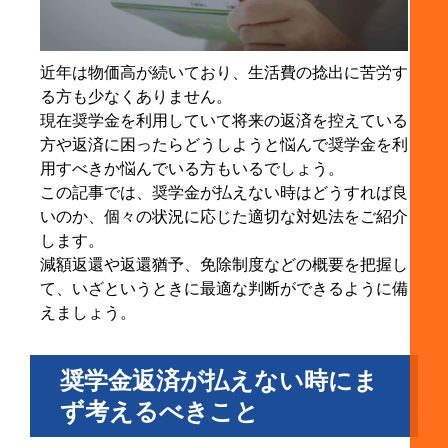
4-1. 制度の対象と概要
4-2. 申請に必要な書類
近年は物価高が続いており、生活費の捻出に苦労す
4-3. 親が保証人の場合の対応は？
る方も少なくありません。
5. 3つの制度を比較！どの制度を使えばいい？
現在奨学金を利用していて将来の返済を控えている
方や返済に困ったらどうしようと悩んで奨学金を利
6. 返済が難しい時にやってはいけないNG行動
用すべきか悩んでいる方もいるでしょう。
6-1. 放置・未連絡で延滞状態にする
この記事では、奨学金が払えない時はどうすれば良
6-2. 闇金などに頼る
いのか、個々の状況に応じた適切な対処法をご紹介
します。
7. 生活が苦しい学生・卒業生のためのほかの支援策
減額返還や返還猶予、免除制度などの概要を把握し
7-1. 地方自治体や大学の独自支援制度
て、いざというときに最適な判断ができるように備
7-2. 職場の福利厚生・奨学金返済支援制度
えましょう。
8. まとめ
奨学金返済が払えない時にま
ず考えるべきこと