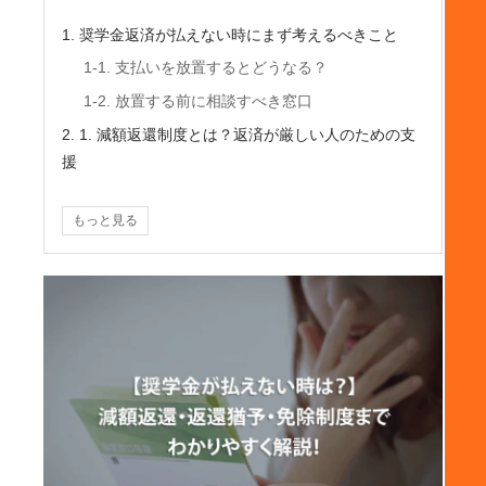
1. 奨学金返済が払えない時にまず考えるべきこと
1-1. 支払いを放置するとどうなる？
1-2. 放置する前に相談すべき窓口
2. 1. 減額返還制度とは？返済が厳しい人のための支
援
2-1. 制度の概要とメリット
もっと見る
2-2. 対象となる条件
2-3. 申請手続きと必要書類
3. 2. 返還期限猶予とは？一時的に返済をストップで
きる制度
3-1. 返還期限猶予とは？
3-2. 利用できるケースと条件
3-3. 申請方法と注意点
4. 3. 死亡または精神・身体障害による返還免除制度
とは？