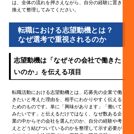
は、全体の流れを押さえながら、自分の経験に置き
にする
換えて整理してみてください。
4-4. 履歴書では簡潔に、面接では具体性を補って
話す
転職における志望動機とは？
5. 転職の志望動機でよくあるNG例と改善ポイント
5-1. 退職理由と志望動機に一貫性がない
なぜ選考で重視されるのか
5-2. 「理念に共感しました」だけで終わっている
5-3. 「学ばせてください」と受け身になっている
志望動機は「なぜその会社で働きた
5-4. 給与や休日など条件面だけを前面に出してい
いのか」を伝える項目
る
5-5. 例文の丸写しや使い回しでオリジナリティが
ない
転職活動における志望動機とは、応募先の企業で働
6. 【ケース別】転職の志望動機の考え方と書き分け
きたいと考えた理由を、相手にわかりやすく伝える
方
ためのものです。単に「興味があります」「働いて
みたいです」と伝えるだけではなく、なぜ数ある企
6-1. 同業種・同職種へ転職する場合の考え方
業の中からその会社を選んだのか、自分の経験や考
6-2. 未経験職種へ転職する場合の考え方
えとどう結びついているのかを整理して示す必要が