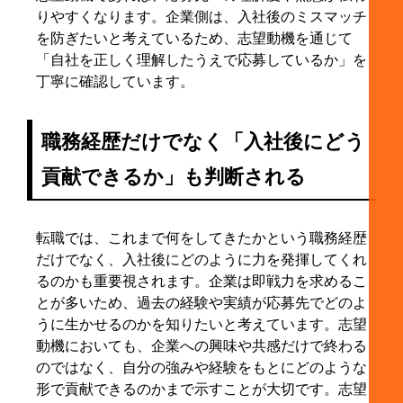
てみる
りやすくなります。企業側は、入社後のミスマッチ
8-2. 例文は構成の参考にして自分の経験に置き換
を防ぎたいと考えているため、志望動機を通じて
える
「自社を正しく理解したうえで応募しているか」を
丁寧に確認しています。
8-3. 企業の採用ページや社員インタビューから具
体性を拾う
8-4. AIを使う場合は下書きまでにして自分の言葉
職務経歴だけでなく「入社後にどう
で整える
貢献できるか」も判断される
9. 転職の志望動機でよくある質問
9-1. 志望動機と志望理由の違いは何ですか？
9-2. 志望動機は使い回しても大丈夫ですか？
転職では、これまで何をしてきたかという職務経歴
だけでなく、入社後にどのように力を発揮してくれ
9-3. 履歴書の志望動機は何行くらい書けばよいで
るのかも重要視されます。企業は即戦力を求めるこ
すか？
とが多いため、過去の経験や実績が応募先でどのよ
9-4. 本命ではない企業に「第一志望」と伝えるべ
うに生かせるのかを知りたいと考えています。志望
きですか？
動機においても、企業への興味や共感だけで終わる
9-5. 正社員になりたいという理由はどう言い換え
のではなく、自分の強みや経験をもとにどのような
ればよいですか？
形で貢献できるのかまで示すことが大切です。志望