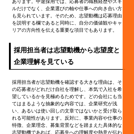
6-3. 第二新卒の転職で意識したいポイント
あります。中途採用では、応募者の職務経歴やスキ
ルだけでなく、企業選びの軸や仕事への向き合い方
6-4. 一度離れた職種に戻る場合の伝え方
も見られています。そのため、志望動機は応募理由
6-5. 30代・40代の転職で意識したい即戦力性の示
を説明する欄であると同時に、自分の価値観やキャ
し方
リアの方向性を伝える重要な項目でもあります。
7. 履歴書・職務経歴書・面接での志望動機の伝え方
の違い
採用担当者は志望動機から志望度と
7-1. 履歴書では200〜300字を目安に簡潔にまと
める
企業理解を見ている
7-2. 職務経歴書では実績や再現性を補足して説得
力を高める
採用担当者が志望動機を確認する大きな理由は、そ
7-3. 面接では書類の内容を軸にしながら具体例を
の応募者がどれだけ自社を理解し、本気で入社を希
加えて話す
望しているかを見極めるためです。どの会社にも当
7-4. 面接では内容だけでなく話し方や態度も評価
てはまるような抽象的な内容では、企業研究が浅
される
い、あるいは使い回しの文章ではないかと受け取ら
れる可能性があります。反対に、事業内容や仕事の
8. 転職の志望動機が思いつかないときの対処法
特徴、企業理念、募集背景などを踏まえた具体的な
8-1. 応募した求人のどこに惹かれたかを書き出し
志望動機であれば、応募先への理解度や熱意が伝わ