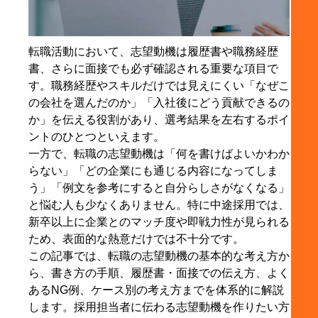
2-4. 入社後にどう貢献したいかで締めくくる
3. 転職の志望動機の書き方を4ステップで整理する方
法
転職活動において、志望動機は履歴書や職務経歴
3-1. まずは転職理由を整理して本音と建前を言語
書、さらに面接でも必ず確認される重要な項目で
化する
す。職務経歴やスキルだけでは見えにくい「なぜこ
の会社を選んだのか」「入社後にどう貢献できるの
3-2. 応募企業の魅力を求人票・採用ページ・事業
か」を伝える役割があり、選考結果を左右するポイ
内容から洗い出す
ントのひとつといえます。
3-3. 自分の経験・強み・実績との接点を見つける
一方で、転職の志望動機は「何を書けばよいかわか
3-4. 「転職理由」「企業の魅力」「貢献」を一貫
らない」「どの企業にも通じる内容になってしま
した文章にまとめる
う」「例文を参考にすると自分らしさがなくなる」
と悩む人も少なくありません。特に中途採用では、
4. 採用担当者に伝わる転職の志望動機を書くコツ
新卒以上に企業とのマッチ度や即戦力性が見られる
4-1. 抽象的な言葉ではなく具体的なエピソードを
ため、表面的な熱意だけでは不十分です。
入れる
この記事では、転職の志望動機の基本的な考え方か
4-2. どの会社にも通じる内容ではなく応募企業向
ら、書き方の手順、履歴書・面接での伝え方、よく
けに調整する
あるNG例、ケース別の考え方までを体系的に解説
4-3. 企業視点で「採用するメリット」が伝わる形
します。採用担当者に伝わる志望動機を作りたい方