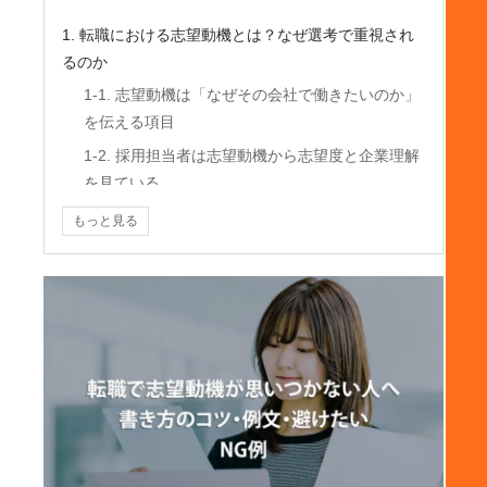
1. 転職における志望動機とは？なぜ選考で重視され
るのか
1-1. 志望動機は「なぜその会社で働きたいのか」
を伝える項目
1-2. 採用担当者は志望動機から志望度と企業理解
を見ている
1-3. 職務経歴だけでなく「入社後にどう貢献でき
もっと見る
るか」も判断される
2. 転職の志望動機に盛り込むべき基本構成
2-1. 最初に結論として「転職で実現したいこと」
を示す
2-2. 背景として転職理由や具体的な経験をつなげ
る
2-3. 「なぜこの会社なのか」を企業研究に基づい
て明確にする