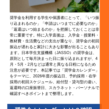
3-3. 初回入金前に確認すべき手続き
4. 在学採用の奨学金カレンダーと注意点
奨学金を利用する学生や保護者にとって、「いつ振
4-1. 在学採用は入学後に申し込む奨学金
り込まれるのか」「申請はいつまでに必要なのか」
4-2. 初回振込は6月〜7月頃になることが多い
「返還はいつ始まるのか」を把握しておくことは非
常に重要です。特に入学直後は、入学金・授業料・
4-3. 在学採用を検討する人が早めに確認すべきこ
教材費・生活費などの支出が重なり、奨学金の初回
と
振込が遅れると家計に大きな影響が出ることもあり
5. 給付型奨学金と貸与型奨学金のスケジュールの違
ます。日本学生支援機構（JASSO）の奨学金は、
い
原則として毎月決まった日に振り込まれますが、4
5-1. 給付型奨学金も振込日は原則同じ
月・5月・2月などは通常と異なる日程になるため
5-2. 貸与型奨学金は第一種・第二種で返還負担が
注意が必要です。本記事では「奨学金カレンダー」
異なる
をテーマに、2026年度の振込日、予約採用・在学
採用の初回スケジュール、給付型・貸与型の違い、
5-3. 給付型と第一種を併用する場合は併給調整に
返還時の口座振替日、スカラネット・パーソナルで
注意
確認すべきポイントまで整理します。
6. スカラネット・パーソナルで確認できること
6-1. 奨学金の振込状況・貸与額を確認できる