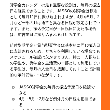
9-2. 新入生は4月から奨学金を受け取れますか？
奨学金カレンダーの最も重要な役割は、毎月の振込
日を確認できることです。JASSOの奨学金は原則
9-3. 給付型奨学金の振込日も同じですか？
として毎月11日に振り込まれますが、4月や5月、2
9-4. 奨学金の返還日はいつですか？
月など一部の月は通常と異なる日程が設定されてい
9-5. 奨学金の返還が難しい場合はどうすればいい
ます。また、振込予定日が土日祝日にあたる場合
ですか？
は、前営業日に振り込まれる仕組みです。
10. まとめ
給付型奨学金と貸与型奨学金は基本的に同じ振込日
に支給されるため、どちらを利用している場合でも
スケジュール確認は欠かせません。特に一人暮らし
の学生や、奨学金を生活費の一部として利用してい
る学生は、毎月の入金日を把握しておくことで計画
的な家計管理につながります。
JASSO奨学金の毎月の振込予定日を確認で
きる
4月・5月・2月など例外月の日程を把握でき
る