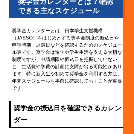
奨学金カレンダーとは？確認
6-2. 継続願や各種手続きにも使う
できる主なスケジュール
6-3. 返還が難しいときの手続きにも関係する
7. 奨学金の返還カレンダーも確認しよう
奨学金カレンダーとは、日本学生支援機構
7-1. 返還は卒業後すぐではなく一定期間後に始ま
（JASSO）をはじめとする奨学金制度の振込日や
る
申請時期、返還日などを確認するためのスケジュー
7-2. 返還日は原則として毎月27日
ル表です。奨学金は進学や学生生活を支える大切な
7-3. 残高不足を防ぐための家計管理
制度ですが、申請期限や振込日を把握していない
8. 奨学金カレンダーを見るときの注意点
と、生活費や学費の計画に支障が出る可能性があり
ます。特に新入生や初めて奨学金を利用する方は、
8-1. 公式情報を必ず確認する
年間スケジュールを事前に確認しておくことが重要
8-2. 学校ごとの締切はJASSO日程と異なる
です。
8-3. 初回振込までの生活費を事前に準備する
8-4. 機関保証を利用する場合は振込額が少なくな
奨学金の振込日を確認できるカレン
る
ダー
9. 奨学金カレンダーに関するよくある質問
9-1. 奨学金は毎月何日に振り込まれますか？