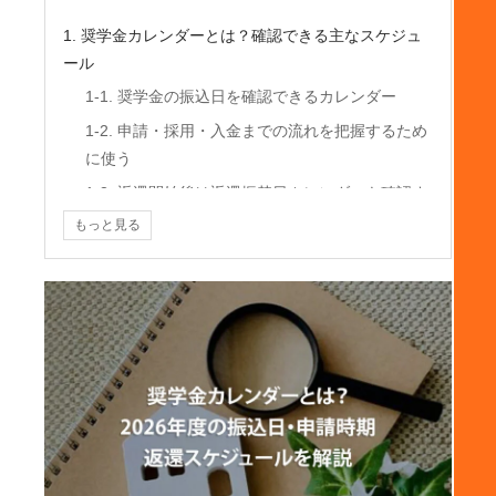
1. 奨学金カレンダーとは？確認できる主なスケジュ
ール
1-1. 奨学金の振込日を確認できるカレンダー
1-2. 申請・採用・入金までの流れを把握するため
に使う
1-3. 返還開始後は返還振替日カレンダーも確認す
る
もっと見る
2. 2026年度の奨学金振込日カレンダー
2-1. JASSO奨学金は毎月11日振込が基本
2-2. 2026年度の奨学金振込予定日一覧
2-3. 4月・5月・2月は通常月と違うため注意
3. 新入生・予約採用の初回振込はいつ？
3-1. 予約採用でも4月に振り込まれない場合があ
る
3-2. 初回振込では4月分からまとめて入金される