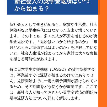
新社会人の奨学金返済はいつ
7-1. 減額返還制度とは
から始まる？
7-2. 返還期限猶予制度とは
7-3. 減額返還と返還期限猶予はどちらを選ぶべき
か
新社会人として働き始めると、家賃や生活費、社会
8. 繰り上げ返済は新社会人にも必要？
保険料など学生時代にはなかった支出が増えていき
ます。その中でも、多くの人が不安を感じるのが奨
8-1. 第二種奨学金なら利息軽減効果がある
学金返済です。「返済はいつから始まるのか」「毎
8-2. 生活防衛資金を先に確保する
月どれくらい準備すればよいのか」を理解していな
8-3. 繰り上げ返済より高金利の借金返済を優先す
いと、社会人生活が始まってから家計に大きな負担
る
を感じる可能性があります。
9. 新社会人の奨学金返済に関するよくある質問
特に日本学生支援機構（JASSO）の貸与型奨学金
9-1. 新社会人の奨学金返済は何月から始まります
は、卒業後すぐに返済が始まるわけではありませ
か？
ん。返済開始までに一定の猶予期間が設けられてい
9-2. 奨学金返済額は毎月いくらくらいですか？
るため、その期間をどう使うかが重要です。ここで
は、新社会人が知っておきたい奨学金返済の開始時
9-3. 返済が厳しい場合、すぐ延滞になりますか？
期や返済方法について詳しく解説します。
9-4. 奨学金返済中でも貯金やNISAはできますか？