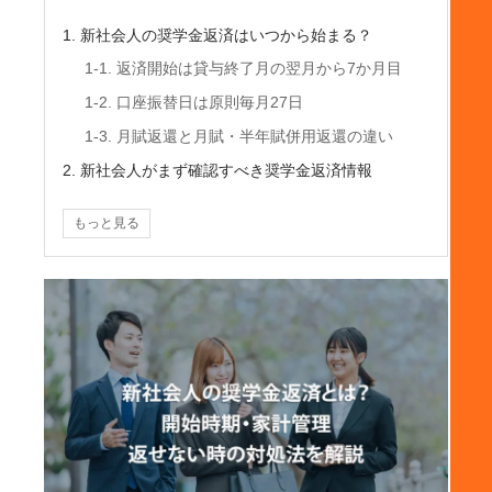
1. 新社会人の奨学金返済はいつから始まる？
1-1. 返済開始は貸与終了月の翌月から7か月目
1-2. 口座振替日は原則毎月27日
1-3. 月賦返還と月賦・半年賦併用返還の違い
2. 新社会人がまず確認すべき奨学金返済情報
2-1. 毎月の返済額と完済予定時期を確認する
もっと見る
2-2. 給与明細から「手取り額」を把握する
2-3. 奨学金返済を固定費として予算に入れる
3. 初任給から始める奨学金返済の家計管理
3-1. 返済開始前から「返済したつもり貯金」をす
る
3-2. 返済専用口座を作って残高不足を防ぐ
3-3. 家計簿アプリやスプレッドシートで可視化す
る