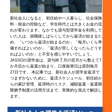
4. 新社会人が奨学金返済でつまずきやすいポイント
4-1. 初任給を額面で考えてしまう
4-2. 一人暮らし費用と返済が重なる
新社会人になると、初任給や一人暮らし、社会保険
4-3. 転職・退職・収入減で返済が苦しくなる
料・税金の控除など、学生時代とは大きくお金の流
れが変わります。なかでも貸与型奨学金を利用して
5. 奨学金返済を無理なく続ける生活費の見直し方法
いた人は、就職後しばらくしてから返済が始まるた
5-1. 固定費を優先的に見直す
め、「いつから返済が始まるのか」「毎月いくら準
5-2. 変動費は「我慢」ではなく予算化する
備すればよいのか」「返済が苦しくなったらどうす
ればよいのか」と不安を感じやすいでしょう。
5-3. クレジットカード・リボ払いに注意する
JASSOの奨学金は、貸与終了月の翌月から数えて7
6. 奨学金を延滞するとどうなる？
か月目から返還が始まり、口座振替日は原則毎月
6-1. 1回目の振替不能では翌月に2か月分が引き落
27日です。 本記事では、新社会人が奨学金返済で
とされる
つまずかないために、返済スケジュール、初任給か
6-2. 延滞が続くと保証人・信用情報に影響する可
らの家計管理、延滞時のリスク、減額返還・返還期
能性がある
限猶予制度の活用方法まで、実務的な視点で解説し
ます。
6-3. 「返せないかも」と思った時点で相談する
7. 新社会人が知っておきたい返済困難時の救済制度