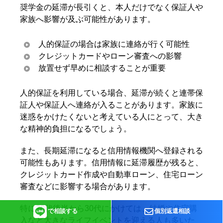
奨学金の延滞が長引くと、本人だけでなく保証人や
家族へ影響が及ぶ可能性があります。
人的保証の場合は家族に連絡が行く可能性
クレジットカードやローン審査への影響
放置せず早めに相談することが重要
人的保証を利用している場合、延滞が続くと連帯保
証人や保証人へ連絡が入ることがあります。家族に
迷惑をかけたくないと考えている人にとって、大き
な精神的負担になるでしょう。
また、長期延滞になると信用情報機関へ登録される
可能性もあります。信用情報に延滞履歴が残ると、
クレジットカード作成や自動車ローン、住宅ローン
審査などに影響する場合があります。
特に20代後半から30代にかけては、結婚や住宅購
で相談する
個別返還相談
入など大きなライフイベントを迎える人も多いた